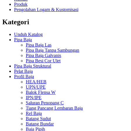
Produk
Pengolahan Logam & Kustomisasi
Kategori
Unduh Katalog
Pipa Baja
Pipa Baja Las
Pipa Baja Tanpa Sambungan
Pipa Baja Galvanis
Pipa Besi Cor Ulet
Pipa Baja Struktural
Pelat Baja
Profil Baja
HEA/HEB
UPN/UPE
Balok Flensa W
IPN/IPE
Saluran Penopang C
Tiang Pancang Lembaran Baja
Rel Baja
Batang Sudut
Batang Bundar
Baja Pipih