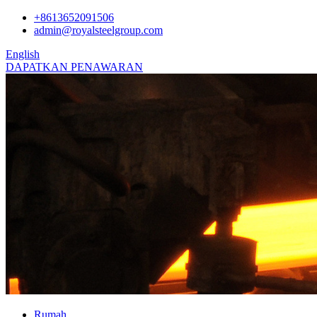
+8613652091506
admin@royalsteelgroup.com
English
DAPATKAN PENAWARAN
Rumah