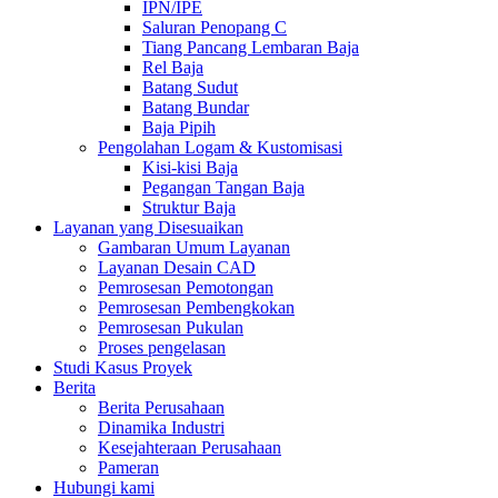
IPN/IPE
Saluran Penopang C
Tiang Pancang Lembaran Baja
Rel Baja
Batang Sudut
Batang Bundar
Baja Pipih
Pengolahan Logam & Kustomisasi
Kisi-kisi Baja
Pegangan Tangan Baja
Struktur Baja
Layanan yang Disesuaikan
Gambaran Umum Layanan
Layanan Desain CAD
Pemrosesan Pemotongan
Pemrosesan Pembengkokan
Pemrosesan Pukulan
Proses pengelasan
Studi Kasus Proyek
Berita
Berita Perusahaan
Dinamika Industri
Kesejahteraan Perusahaan
Pameran
Hubungi kami