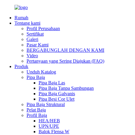
Rumah
Tentang kami
Profil Perusahaan
Sertifikat
Galeri
Pasar Kami
BERGABUNGLAH DENGAN KAMI
Video
Pertanyaan yang Sering Diajukan (FAQ)
Produk
Unduh Katalog
Pipa Baja
Pipa Baja Las
Pipa Baja Tanpa Sambungan
Pipa Baja Galvanis
Pipa Besi Cor Ulet
Pipa Baja Struktural
Pelat Baja
Profil Baja
HEA/HEB
UPN/UPE
Balok Flensa W