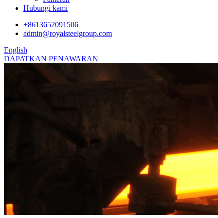
Hubungi kami
+8613652091506
admin@royalsteelgroup.com
English
DAPATKAN PENAWARAN