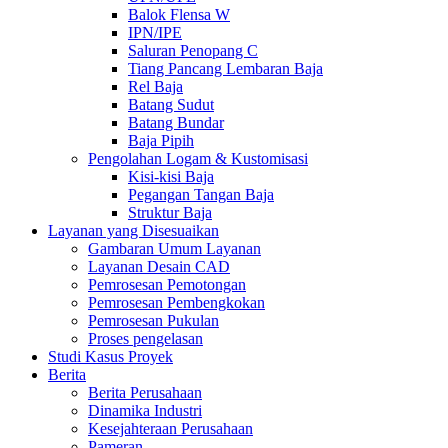
Balok Flensa W
IPN/IPE
Saluran Penopang C
Tiang Pancang Lembaran Baja
Rel Baja
Batang Sudut
Batang Bundar
Baja Pipih
Pengolahan Logam & Kustomisasi
Kisi-kisi Baja
Pegangan Tangan Baja
Struktur Baja
Layanan yang Disesuaikan
Gambaran Umum Layanan
Layanan Desain CAD
Pemrosesan Pemotongan
Pemrosesan Pembengkokan
Pemrosesan Pukulan
Proses pengelasan
Studi Kasus Proyek
Berita
Berita Perusahaan
Dinamika Industri
Kesejahteraan Perusahaan
Pameran