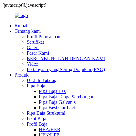
[javascript]
[/javascript]
Rumah
Tentang kami
Profil Perusahaan
Sertifikat
Galeri
Pasar Kami
BERGABUNGLAH DENGAN KAMI
Video
Pertanyaan yang Sering Diajukan (FAQ)
Produk
Unduh Katalog
Pipa Baja
Pipa Baja Las
Pipa Baja Tanpa Sambungan
Pipa Baja Galvanis
Pipa Besi Cor Ulet
Pipa Baja Struktural
Pelat Baja
Profil Baja
HEA/HEB
UPN/UPE