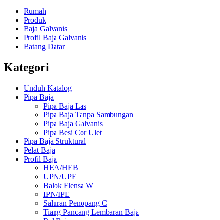
Rumah
Produk
Baja Galvanis
Profil Baja Galvanis
Batang Datar
Kategori
Unduh Katalog
Pipa Baja
Pipa Baja Las
Pipa Baja Tanpa Sambungan
Pipa Baja Galvanis
Pipa Besi Cor Ulet
Pipa Baja Struktural
Pelat Baja
Profil Baja
HEA/HEB
UPN/UPE
Balok Flensa W
IPN/IPE
Saluran Penopang C
Tiang Pancang Lembaran Baja